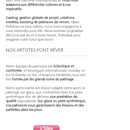
avec une clientèle internationale et
nous nous
adaptons aux différentes cultures et à vos
impératifs.
Casting, gestion globale de projet, créations
inédites, booking de patineurs de renom
, idées
farfelues ou plus sobres, nous nous engageons à
vous répondre sous 24h. Nous sommes joignables
365 jours par an et à toute heure, d’attaque pour
imaginer votre futur spectacle!
NOS ARTISTES FONT RÊVER
Notre équipe de patineurs est
éclectique et
confirmée
, à l’envergure internationale: Holiday on
Ice et Disney on Ice, champions médaillés, tous ont
été
formés par les grands noms du patinage.
Notre particularité est d’avoir adapté notre sport, le
patinage sur glace, aux contraintes liées à la piste
synthétique afin de délivrer
une prestation de
qualité
équivalente.
Sur glace ou piste synthétique,
nos patineurs vous garantissent des frissons et des
paillettes dans les yeux.
L'Idée