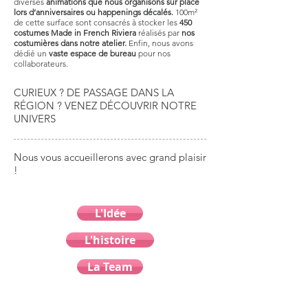
diverses
animations que nous organisons sur place
lors d’anniversaires ou happenings décalés.
100m²
de cette surface sont consacrés à stocker les
450
costumes Made in French Riviera
réalisés par
nos
costumières dans notre atelier.
Enfin, nous avons
dédié un
vaste espace de bureau
pour nos
collaborateurs.
CURIEUX ? DE PASSAGE DANS LA
RÉGION ? VENEZ DÉCOUVRIR NOTRE
UNIVERS
Nous vous accueillerons avec grand plaisir
!
L'Idée
L'histoire
La Team